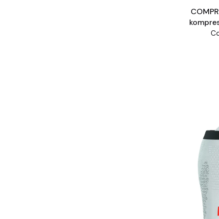
COMPR
kompresy
Man bia
C