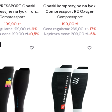
RESSPORT Opaski
Opaski kompresyjne na łydki
syjne na łydki Iron
Compressport R2 Oxygen
 IronMan edycja
Compressport
Compressport
limitowana
199,90 zł
199,00 zł
gularna:
219,00 zł
-9%
Cena regularna:
239,00 zł
-17%
a cena:
199,00 zł
+0,5%
Najniższa cena:
209,00 zł
-5%