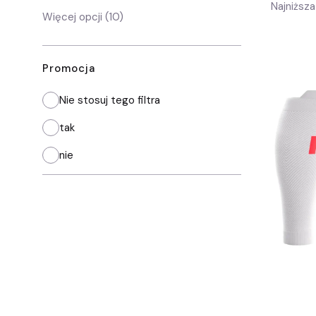
Najniższa
Dostępność
Więcej opcji (10)
Promocja
Nie stosuj tego filtra
tak
nie