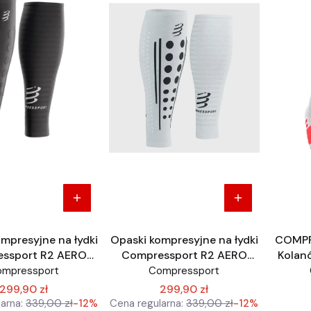
mpresyjne na łydki
Opaski kompresyjne na łydki
COMPR
ssport R2 AERO
Compressport R2 AERO
Kolan
czarne
białe
Recov
ompressport
Compressport
Man p
299,90 zł
299,90 zł
arna:
339,00 zł
-12%
Cena regularna:
339,00 zł
-12%