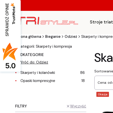
SPRAWDŹ OPINIE
Stroje tri
Strona główna
Bieganie
Odzież
Skarpety i kompre
w kategorii: Skarpety i kompresja
Ska
PODKATEGORIE
Wróć do: Odzież
5.0
List
Sortowanie
Skarpety i kolanówki
86
Opaski kompresyjne
18
Cena: od 
Okazja
FILTRY
Wyczyść