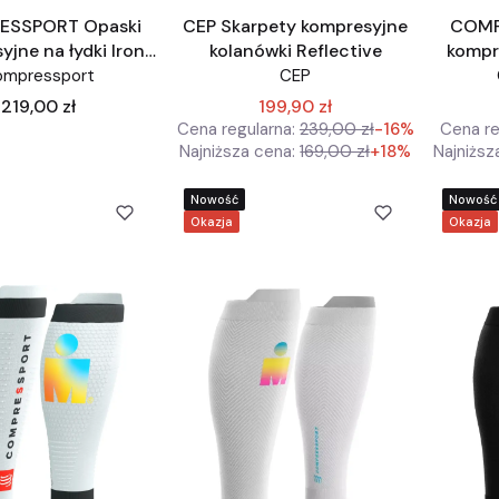
ESSPORT Opaski
CEP Skarpety kompresyjne
COMP
jne na łydki Iron
kolanówki Reflective
kompre
łe IronMan edycja
Man
ompressport
CEP
limitowana
Cena
219,00 zł
199,90 zł
Cena regularna:
239,00 zł
-16%
Cena re
Najniższa cena:
169,00 zł
+18%
Najniższ
Nowość
Nowość
Okazja
Okazja