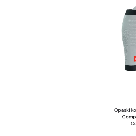
Opaski ko
Compr
C