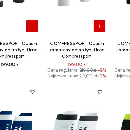
ESSPORT Opaski
COMPRESSPORT Opaski
COMP
jne na łydki Iron
kompresyjne na łydki Iron
kompre
3.0 białe IronMan
Man IronMan edycja
Man
ompressport
Compressport
ja limitowana
limitowana IronMan
limito
Cena
199,00 zł
199,00 zł
Cena regularna:
219,00 zł
-9%
Cena re
Najniższa cena:
219,00 zł
-9%
Najniżs