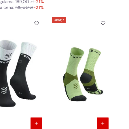
gularna:
189,00 zł
-21%
za cena:
189,00 zł
-21%
Okazja