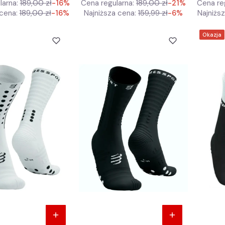
larna:
189,00 zł
-16%
Cena regularna:
189,00 zł
-21%
Cena re
cena:
189,00 zł
-16%
Najniższa cena:
159,99 zł
-6%
Najniżs
Okazja