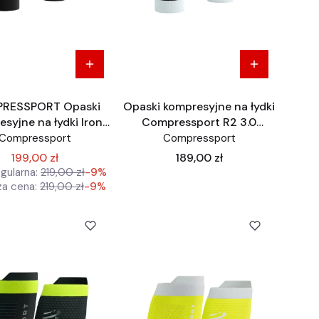
RESSPORT Opaski
Opaski kompresyjne na łydki
syjne na łydki Iron
Compressport R2 3.0
 IronMan edycja
czarne
Compressport
Compressport
wana IronMan czarne
Cena
199,00 zł
189,00 zł
gularna:
219,00 zł
-9%
za cena:
219,00 zł
-9%