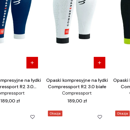
mpresyjne na łydki
Opaski kompresyjne na łydki
Opaski 
essport R2 3.0
Compressport R2 3.0 białe
Com
niebieskie
ompressport
Compressport
Cena
Cena
189,00 zł
189,00 zł
Okazja
Okazja