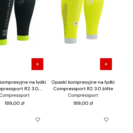
kompresyjne na łydki
Opaski kompresyjne na łydki
pressport R2 3.0
Compressport R2 3.0 żółte
odblaskowe
Compressport
Compressport
Cena
Cena
189,00 zł
189,00 zł