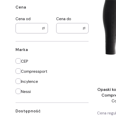
Cena
Cena od
Cena do
zł
zł
Marka
Marka
CEP
Compressport
Incylence
Opaski ko
Nessi
Compre
C
Dostępność
Cena regul