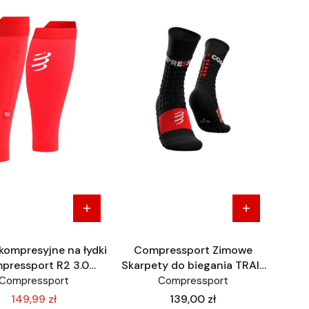
kompresyjne na łydki
Compressport Zimowe
pressport R2 3.0
Skarpety do biegania TRAIL
erwone jaskrawe
Merino
Compressport
Compressport
Cena
149,99 zł
139,00 zł