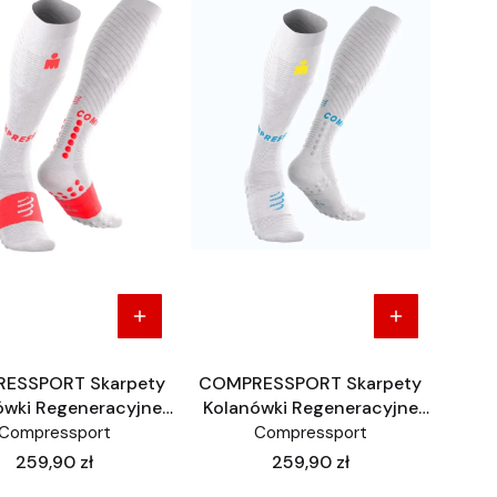
ESSPORT Skarpety
COMPRESSPORT Skarpety
ówki Regeneracyjne
Kolanówki Regeneracyjne
ery Full Socks Iron
Recovery Full Socks Iron
Compressport
Compressport
odkolanówki białe
Man podkolanówki białe
Cena
Cena
259,90 zł
259,90 zł
IronMan