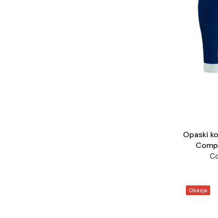
Opaski ko
Compr
C
Okazja