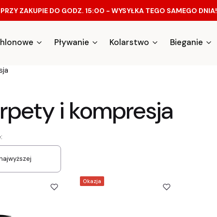
PRZY ZAKUPIE DO GODZ. 15:00 - WYSYŁKA TEGO SAMEGO DNIA!
athlonowe
Pływanie
Kolarstwo
Bieganie
sja
rpety i kompresja
a produktów
:
najwyższej
Okazja