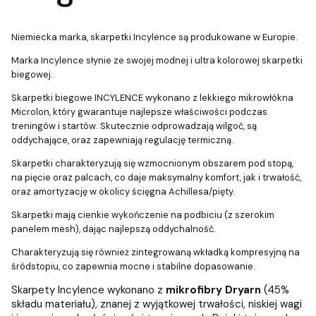
Niemiecka marka, skarpetki Incylence są produkowane w Europie.
Marka Incylence słynie ze swojej modnej i ultra kolorowej skarpetki
biegowej.
Skarpetki biegowe INCYLENCE wykonano z lekkiego mikrowłókna
Microlon, który gwarantuje najlepsze właściwości podczas
treningów i startów. Skutecznie odprowadzają wilgoć, są
oddychające, oraz zapewniają regulację termiczną.
Skarpetki charakteryzują się wzmocnionym obszarem pod stopą,
na pięcie oraz palcach, co daje maksymalny komfort, jak i trwałość,
oraz amortyzację w okolicy ścięgna Achillesa/pięty.
Skarpetki mają cienkie wykończenie na podbiciu (z szerokim
panelem mesh), dając najlepszą oddychalność.
Charakteryzują się również zintegrowaną wkładką kompresyjną na
śródstopiu, co zapewnia mocne i stabilne dopasowanie.
Skarpety Incylence wykonano z
mikrofibry Dryarn
(45%
składu materiału), znanej z wyjątkowej trwałości, niskiej wagi