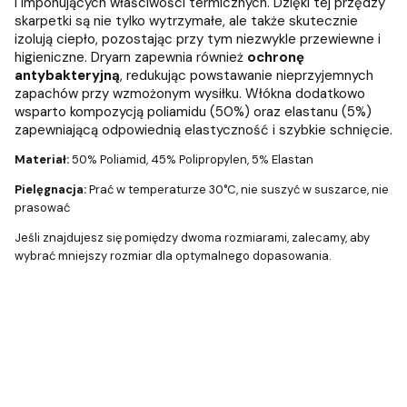
i imponujących właściwości termicznych. Dzięki tej przędzy
skarpetki są nie tylko wytrzymałe, ale także skutecznie
izolują ciepło, pozostając przy tym niezwykle przewiewne i
higieniczne. Dryarn zapewnia również
ochronę
antybakteryjną
, redukując powstawanie nieprzyjemnych
zapachów przy wzmożonym wysiłku. Włókna dodatkowo
wsparto kompozycją poliamidu (50%) oraz elastanu (5%)
zapewniającą odpowiednią elastyczność i szybkie schnięcie.
Materiał:
50% Poliamid, 45% Polipropylen, 5% Elastan
Pielęgnacja:
Prać w temperaturze 30°C, nie suszyć w suszarce, nie
prasować
Jeśli znajdujesz się pomiędzy dwoma rozmiarami, zalecamy, aby
wybrać mniejszy rozmiar dla optymalnego dopasowania.