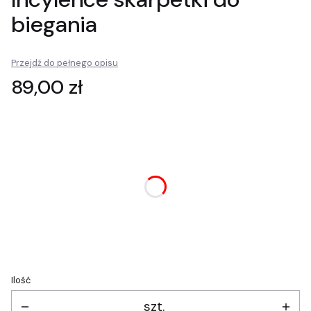
biegania
Przejdź do pełnego opisu
Cena
89,00 zł
Wybierz wariant produktu:
Poszczególne warianty mogą różnić się ceną
*
rozmiar
Wybierz
Ilość
szt.