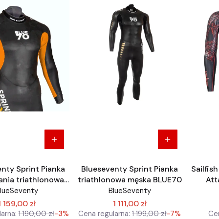
nty Sprint Pianka
Blueseventy Sprint Pianka
Sailfis
ania triathlonowa
triathlonowa męska BLUE70
Att
ska BLUE70
lueSeventy
BlueSeventy
1 159,00 zł
1 111,00 zł
arna:
1 190,00 zł
-3%
Cena regularna:
1 199,00 zł
-7%
Cen