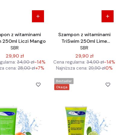
pon z witaminami
Szampon z witaminami
m 250ml Liczi Mango
TriSwim 250ml Lime
Tropical Mango
SBR
SBR
29,90 zł
29,90 zł
gularna:
34,90 zł
-14%
Cena regularna:
34,90 zł
-14%
za cena:
28,00 zł
+7%
Najniższa cena:
29,90 zł
0%
Bestseller
Okazja