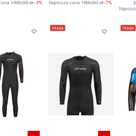
cena:
1 190,00 zł
-3%
Najniższa cena:
1 199,00 zł
-7%
2
Najniżs
Okazja
Okazja