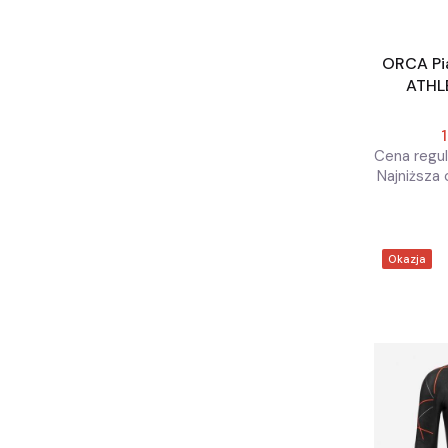
ORCA Pi
ATHL
N
Cena regul
Najniższa 
Okazja