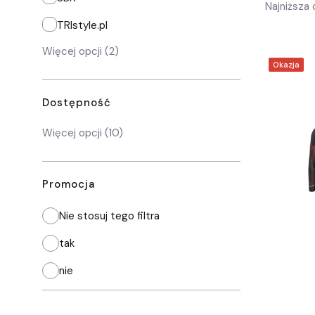
Najniższa 
TRIstyle.pl
Więcej opcji (2)
Okazja
Dostępność
Dostępność
Więcej opcji (10)
Promocja
Nie stosuj tego filtra
tak
nie