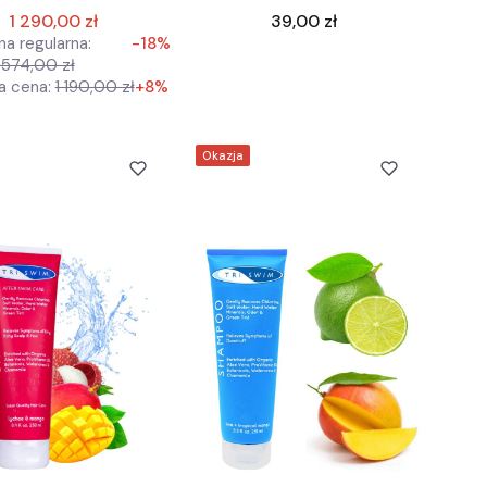
Cena
1 290,00 zł
39,00 zł
a regularna:
-18%
 574,00 zł
a cena:
1 190,00 zł
+8%
Okazja