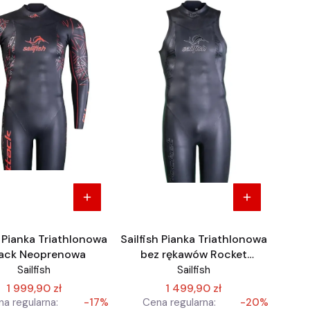
h Pianka Triathlonowa
Sailfish Pianka Triathlonowa
ack Neoprenowa
bez rękawów Rocket
neoprenowa
Sailfish
Sailfish
1 999,90 zł
1 499,90 zł
a regularna:
-17%
Cena regularna:
-20%