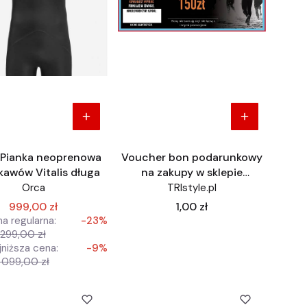
Pianka neoprenowa
Voucher bon podarunkowy
kawów Vitalis długa
na zakupy w sklepie
TRIstyle.pl
Orca
TRIstyle.pl
Cena
999,00 zł
1,00 zł
a regularna:
-23%
 299,00 zł
jniższa cena:
-9%
1 099,00 zł