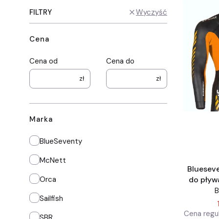
FILTRY
Wyczyść
Cena
Cena od
Cena do
zł
zł
Marka
Marka
BlueSeventy
McNett
Blueseve
Orca
do pływ
mę
B
Sailfish
Cena regul
SBR