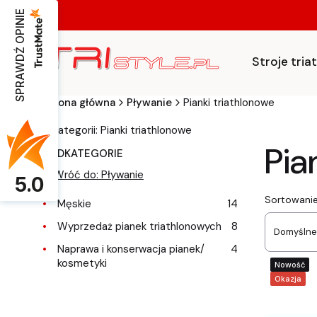
SPRAWDŹ OPINIE
Stroje tri
Strona główna
Pływanie
Pianki triathlonowe
w kategorii: Pianki triathlonowe
Pia
PODKATEGORIE
Wróć do: Pływanie
5.0
List
Sortowanie
Męskie
14
Wyprzedaż pianek triathlonowych
8
Domyślne
Naprawa i konserwacja pianek/
4
kosmetyki
Nowość
Okazja