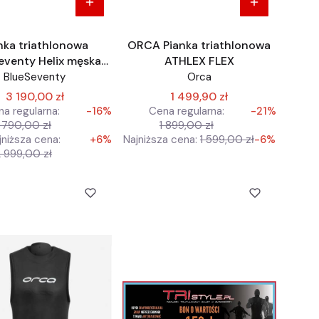
nka triathlonowa
ORCA Pianka triathlonowa
eventy Helix męska
ATHLEX FLEX
BLUE70
BlueSeventy
Orca
3 190,00 zł
1 499,90 zł
a regularna:
-16%
Cena regularna:
-21%
 790,00 zł
1 899,00 zł
jniższa cena:
+6%
Najniższa cena:
1 599,00 zł
-6%
2 999,00 zł