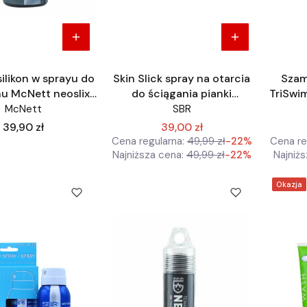
silikon w sprayu do
Skin Slick spray na otarcia
Szam
u McNett neoslix
do ściągania pianki
TriSwi
GearAid
SkinSlick
McNett
SBR
Cena
39,90 zł
39,00 zł
Cena regularna:
49,99 zł
-22%
Cena re
Najniższa cena:
49,99 zł
-22%
Najniżs
Okazja