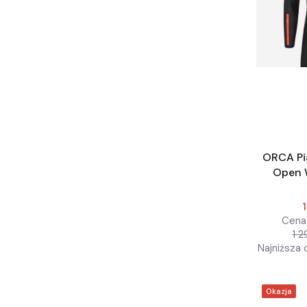
ORCA Pi
Open 
Cena 
1 2
Najniższa 
Okazja