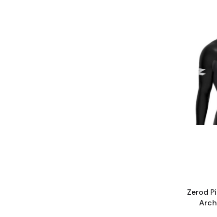
Zerod P
Arch
n