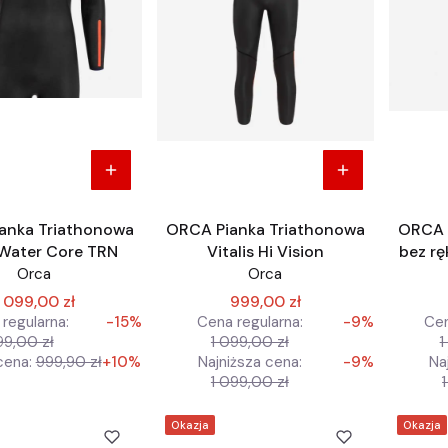
anka Triathonowa
ORCA Pianka Triathonowa
ORCA 
Water Core TRN
Vitalis Hi Vision
bez rę
Orca
Orca
1 099,00 zł
999,00 zł
regularna:
-15%
Cena regularna:
-9%
Cen
99,00 zł
1 099,00 zł
1
cena:
999,90 zł
+10%
Najniższa cena:
-9%
Na
1 099,00 zł
Okazja
Okazja