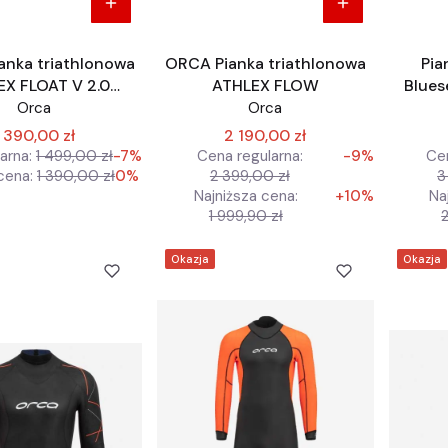
anka triathlonowa
ORCA Pianka triathlonowa
Pia
EX FLOAT V 2.0
ATHLEX FLOW
Blues
eoprenowa
Orca
Orca
1 390,00 zł
2 190,00 zł
arna:
1 499,00 zł
-7%
Cena regularna:
-9%
Cen
cena:
1 390,00 zł
0%
2 399,00 zł
3
Najniższa cena:
+10%
Na
1 999,90 zł
Okazja
Okazja