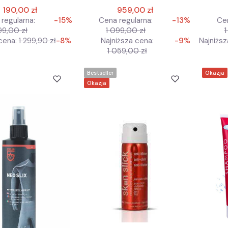
1 190,00 zł
959,00 zł
regularna:
-15%
Cena regularna:
-13%
Cen
99,00 zł
1 099,00 zł
1
cena:
1 299,90 zł
-8%
Najniższa cena:
-9%
Najniższ
1 059,00 zł
Bestseller
Okazja
Okazja