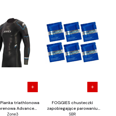
Pianka triathlonowa
FOGGIES chusteczki
prenowa Advance
zapobiegające parowaniu
Męska
Anti Fog 6sztuk
Zone3
SBR