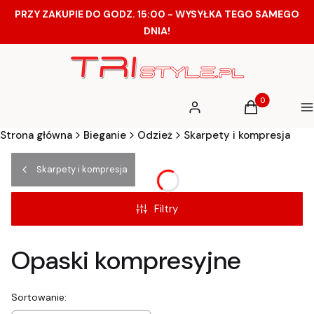
PRZY ZAKUPIE DO GODZ. 15:00 - WYSYŁKA TEGO SAMEGO
DNIA!
Produkty w ko
Zaloguj się
Koszyk
M
Strona główna
Bieganie
Odzież
Skarpety i kompresja
Skarpety i kompresja
Filtry
Opaski kompresyjne
Lista produktów
Sortowanie: