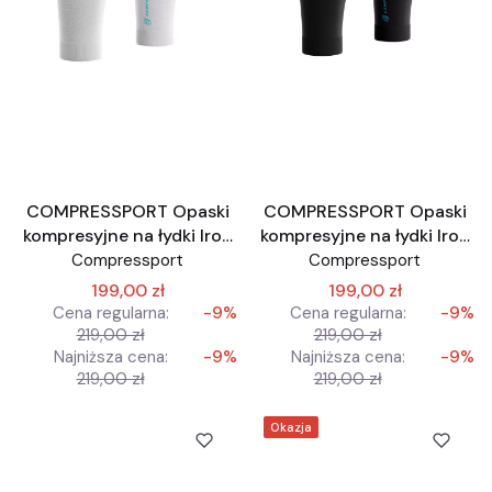
COMPRESSPORT Opaski
COMPRESSPORT Opaski
kompresyjne na łydki Iron
kompresyjne na łydki Iron
Man IronMan edycja
Man IronMan edycja
Compressport
Compressport
limitowana IronMan
limitowana IronMan
199,00 zł
199,00 zł
czarne
Cena regularna:
-9%
Cena regularna:
-9%
219,00 zł
219,00 zł
Najniższa cena:
-9%
Najniższa cena:
-9%
219,00 zł
219,00 zł
Okazja