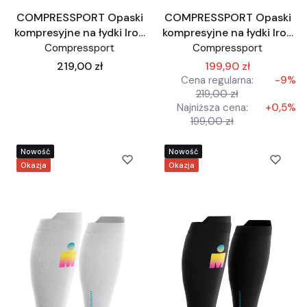
COMPRESSPORT Opaski
COMPRESSPORT Opaski
kompresyjne na łydki Iron
kompresyjne na łydki Iron
Man białe IronMan edycja
Man IronMan edycja
Compressport
Compressport
limitowana
limitowana
Cena
219,00 zł
199,90 zł
Cena regularna:
-9%
219,00 zł
Najniższa cena:
+0,5%
199,00 zł
Nowość
Nowość
Okazja
Okazja