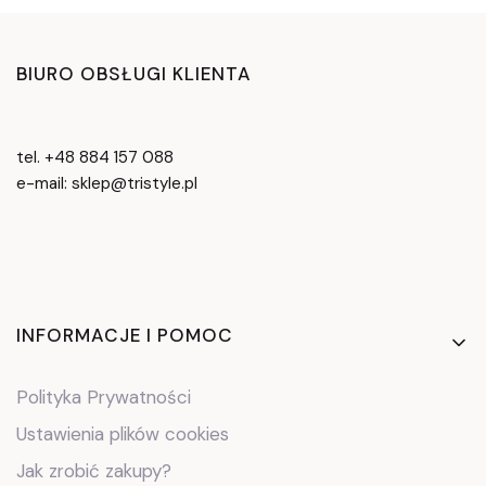
BIURO OBSŁUGI KLIENTA
tel. +48 884 157 088
e-mail: sklep@tristyle.pl
Linki w stopce
INFORMACJE I POMOC
Polityka Prywatności
Ustawienia plików cookies
Jak zrobić zakupy?