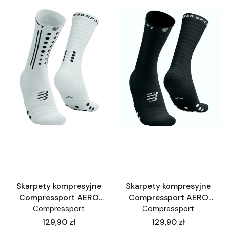
Skarpety kompresyjne
Skarpety kompresyjne
Compressport AERO
Compressport AERO
Socks 2.0 białe skarpetki
Socks 2.0 czarne
Compressport
Compressport
triathlon
skarpetki triathlon
Cena
Cena
129,90 zł
129,90 zł