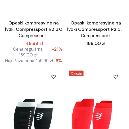
Opaski kompresyjne na
Opaski kompresyjne na
łydki Compressport R2 3.0
łydki Compressport R2 3.0
białe
Compressport
Compressport
Cena
149,99 zł
189,00 zł
Cena regularna:
-21%
189,00 zł
Najniższa cena:
159,99 zł
-6%
Okazja