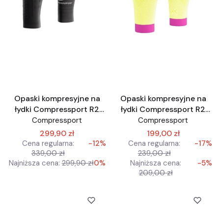
Opaski kompresyjne na
Opaski kompresyjne na
łydki Compressport R2
łydki Compressport R2
AERO czarne
Oxygen
Compressport
Compressport
299,90 zł
199,00 zł
Cena regularna:
-12%
Cena regularna:
-17%
339,00 zł
239,00 zł
Najniższa cena:
299,90 zł
0%
Najniższa cena:
-5%
209,00 zł