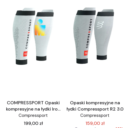
COMPRESSPORT Opaski
Opaski kompresyjne na
kompresyjne na łydki Iron
łydki Compressport R2 3.0
Man R2 3.0 białe IronMan
Compressport
Compressport
edycja limitowana
Cena
199,00 zł
159,00 zł