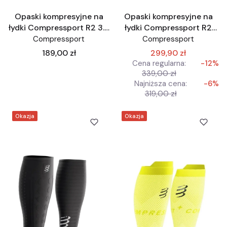
Opaski kompresyjne na
Opaski kompresyjne na
łydki Compressport R2 3.0
łydki Compressport R2
żółte
AERO białe
Compressport
Compressport
Cena
189,00 zł
299,90 zł
Cena regularna:
-12%
339,00 zł
Najniższa cena:
-6%
319,00 zł
Okazja
Okazja