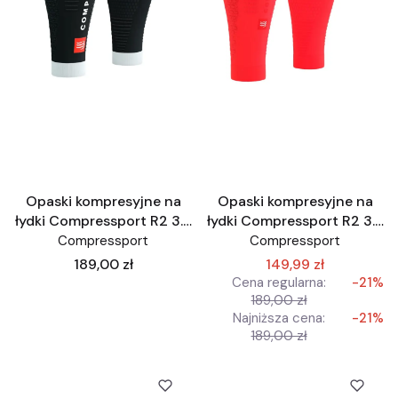
Opaski kompresyjne na
Opaski kompresyjne na
łydki Compressport R2 3.0
łydki Compressport R2 3.0
czarne
czerwone jaskrawe
Compressport
Compressport
Cena
189,00 zł
149,99 zł
Cena regularna:
-21%
189,00 zł
Najniższa cena:
-21%
189,00 zł