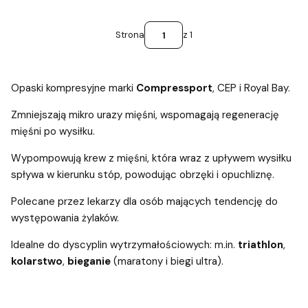
Strona
z 1
Opaski kompresyjne marki
Compressport
, CEP i Royal Bay.
Zmniejszają mikro urazy mięśni, wspomagają regenerację
mięśni po wysiłku.
Wypompowują krew z mięśni, która wraz z upływem wysiłku
spływa w kierunku stóp, powodując obrzęki i opuchliznę.
Polecane przez lekarzy dla osób mających tendencję do
występowania żylaków.
Idealne do dyscyplin wytrzymałościowych: m.in.
triathlon
,
kolarstwo
,
bieganie
(maratony i biegi ultra).