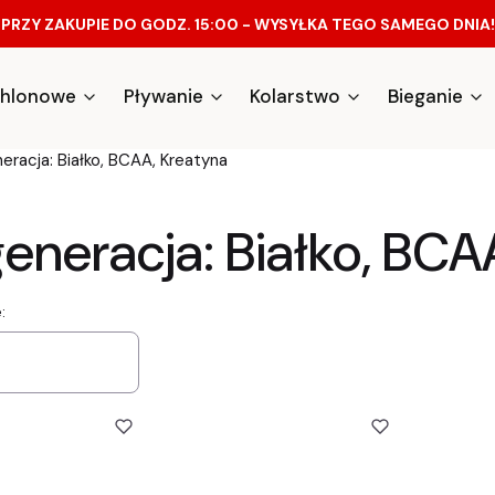
PRZY ZAKUPIE DO GODZ. 15:00 - WYSYŁKA TEGO SAMEGO DNIA!
athlonowe
Pływanie
Kolarstwo
Bieganie
eracja: Białko, BCAA, Kreatyna
eneracja: Białko, BCA
a produktów
: