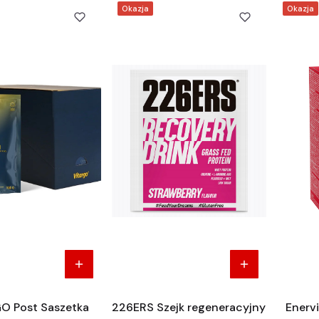
Okazja
Okazja
O Post Saszetka
226ERS Szejk regeneracyjny
Enerv