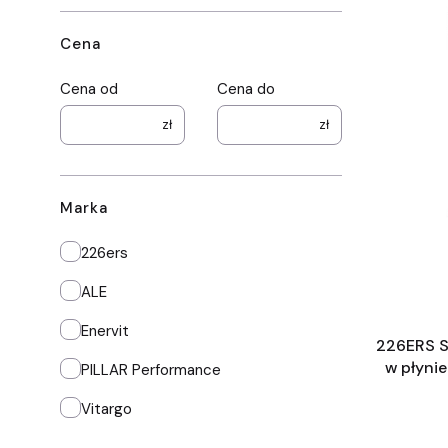
Cena
Cena od
Cena do
zł
zł
Marka
Marka
226ers
ALE
Enervit
226ERS So
w płynie
PILLAR Performance
Vitargo