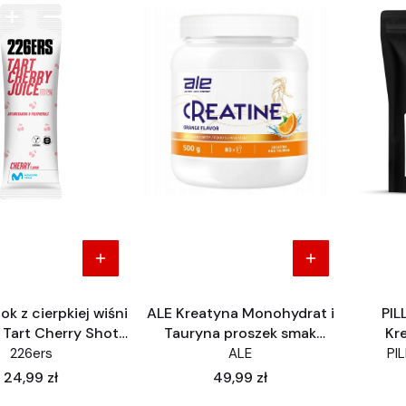
k z cierpkiej wiśni
ALE Kreatyna Monohydrat i
PIL
 Tart Cherry Shot
Tauryna proszek smak
Kr
Nowość
pomarańczowy ALE 500g
Monohy
226ers
ALE
PI
Cena
Cena
24,99 zł
49,99 zł