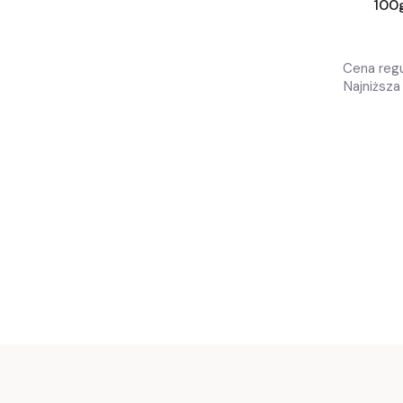
100
ORYGINA
Cena regu
Najniższa