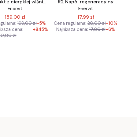
kt z cierpkiej wiśni
R2 Napój regeneracyjny
wka potreningowa
białko
Enervit
Enervit
189,00 zł
17,99 zł
gularna:
199,00 zł
-5%
Cena regularna:
20,00 zł
-10%
iższa cena:
+845%
Najniższa cena:
17,00 zł
+6%
20,00 zł