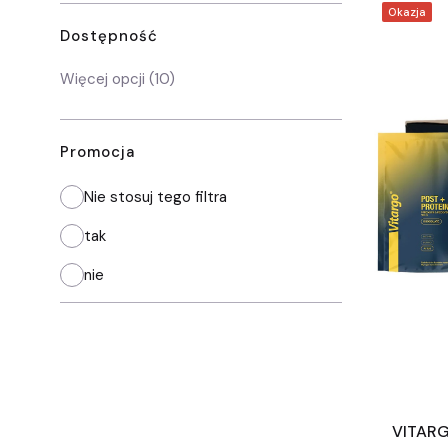
Okazja
Dostępność
Dostępność
Więcej opcji (10)
Promocja
Nie stosuj tego filtra
tak
nie
VITARG