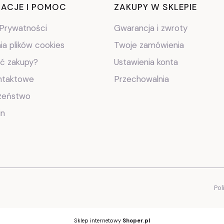
ki w stopce
ACJE I POMOC
ZAKUPY W SKLEPIE
 Prywatności
Gwarancja i zwroty
ia plików cookies
Twoje zamówienia
ić zakupy?
Ustawienia konta
ntaktowe
Przechowalnia
zeństwo
in
Pol
Sklep internetowy
Shoper.pl