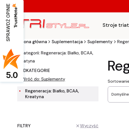
SPRAWDŹ OPINIE
Stroje tri
Strona główna
Suplementacja
Suplementy
Regen
w kategorii: Regeneracja: Białko, BCAA,
Reg
Kreatyna
PODKATEGORIE
5.0
Wróć do: Suplementy
List
Sortowanie
Regeneracja: Białko, BCAA,
Domyślne
Kreatyna
FILTRY
Wyczyść