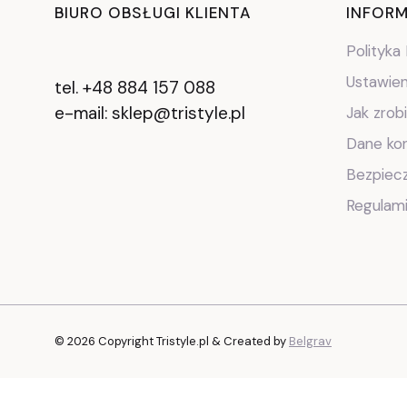
Lin
BIURO OBSŁUGI KLIENTA
INFORM
Polityka
Ustawien
tel. +48 884 157 088
e-mail: sklep@tristyle.pl
Jak zrob
Dane ko
Bezpiec
Regulam
© 2026 Copyright Tristyle.pl & Created by
Belgrav