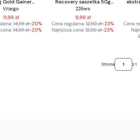
g Gold Gainer
Recovery saszetka 50g
ekstra
Ł Szwecja białko
Białko smak truskawka białko
Odży
Vitargo
226ers
czekolada
20g
11,99 zł
9,99 zł
larna:
14,99 zł
-20%
Cena regularna:
12,90 zł
-23%
Cena re
 cena:
14,99 zł
-20%
Najniższa cena:
12,90 zł
-23%
Najn
Strona
z 1