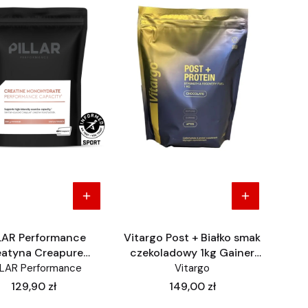
LAR Performance
Vitargo Post + Białko smak
eatyna Creapure
czekoladowy 1kg Gainer
drat 300 g proszku
Regeneracja
LLAR Performance
Vitargo
(88 porcji)
Cena
Cena
129,90 zł
149,00 zł