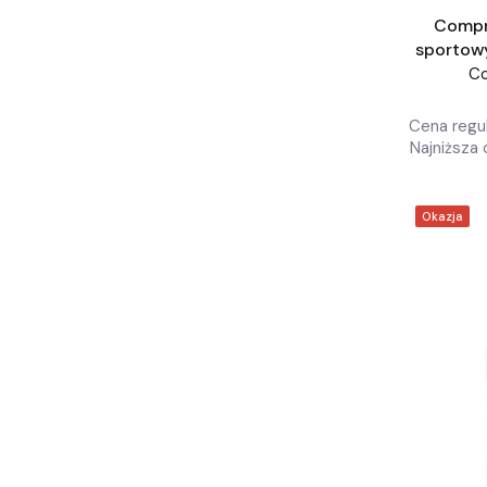
Compr
sportow
Ra
C
Cena regul
Najniższa 
Okazja