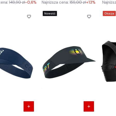
cena:
149,90 zł
-0,6%
Najniższa cena:
159,00 zł
+13%
Najniżs
Nowość
Okazja