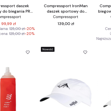
essport daszek
Compressport IronMan
Compr
y do biegania PRO
daszek sportowy do
biegow
cing granat
biegania PRO Racing Iron
ompressport
Compressport
Man kolor czarny
Cena
99,99 zł
139,00 zł
arna:
125,00 zł
-20%
Cen
cena:
125,00 zł
-20%
Najniższ
Nowość