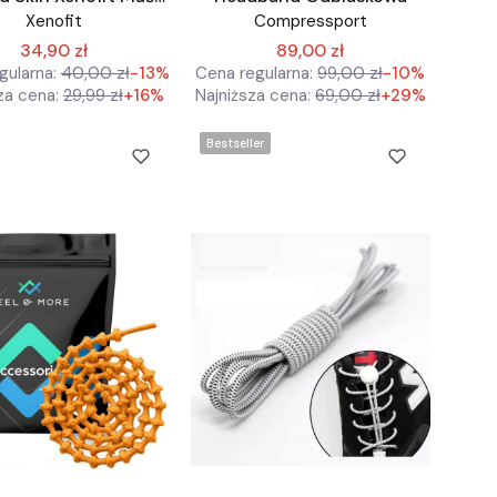
Żel
Xenofit
Compressport
34,90 zł
89,00 zł
gularna:
40,00 zł
-13%
Cena regularna:
99,00 zł
-10%
za cena:
29,99 zł
+16%
Najniższa cena:
69,00 zł
+29%
Bestseller