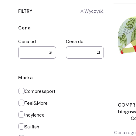
FILTRY
Wyczyść
Cena
Cena od
Cena do
zł
zł
Marka
Marka
Compressport
Feel&More
COMPRE
biegow
Incylence
R
C
Sailfish
Cena regul