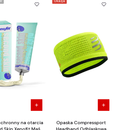
er
Okazja
chronny na otarcia
Opaska Compressport
 Skin Xenofit Maść
Headband Odblaskowa