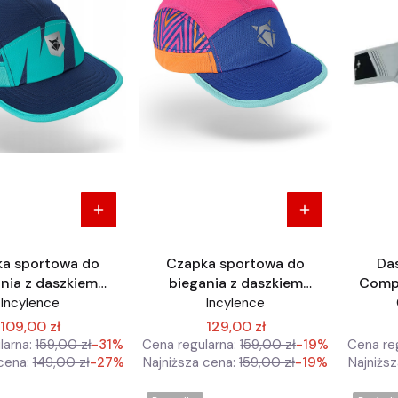
a sportowa do
Czapka sportowa do
Das
nia z daszkiem
biegania z daszkiem
Compr
lence rozmiar
Incylence rozmiar
Incylence
Incylence
niwersalny
uniwersalny
109,00 zł
129,00 zł
larna:
159,00 zł
-31%
Cena regularna:
159,00 zł
-19%
Cena reg
cena:
149,00 zł
-27%
Najniższa cena:
159,00 zł
-19%
Najniższ