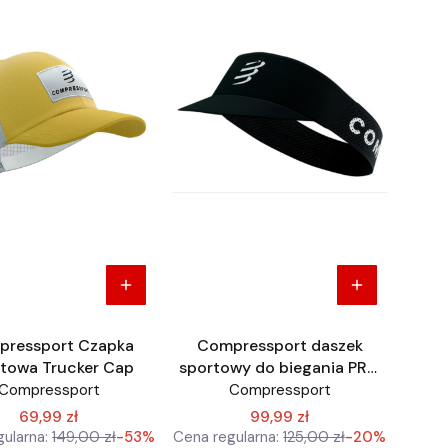
ressport Czapka
Compressport daszek
towa Trucker Cap
sportowy do biegania PRO
Racing czarny
Compressport
Compressport
69,99 zł
99,99 zł
ularna:
149,00 zł
-53%
Cena regularna:
125,00 zł
-20%