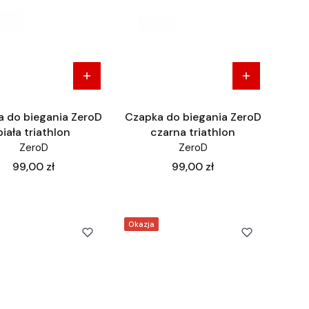
 do biegania ZeroD
Czapka do biegania ZeroD
biała triathlon
czarna triathlon
ZeroD
ZeroD
Cena
Cena
99,00 zł
99,00 zł
Okazja