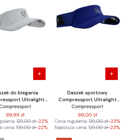
zek do biegania
Daszek sportowy
essport Ultralight
Compressport Ultralight
biało czarny
niebiesko czarny
Compressport
Compressport
99,99 zł
99,00 zł
ularna:
129,00 zł
-22%
Cena regularna:
129,00 zł
-23%
a cena:
129,00 zł
-22%
Najniższa cena:
129,00 zł
-23%