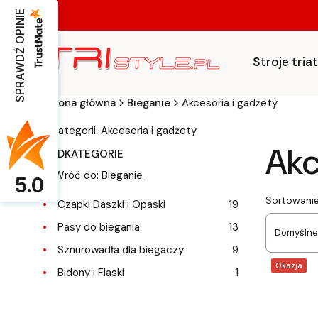
SPRAWDŹ OPINIE
Stroje tri
Strona główna
Bieganie
Akcesoria i gadżety
w kategorii: Akcesoria i gadżety
Akc
PODKATEGORIE
Wróć do: Bieganie
5.0
List
Sortowanie
Czapki Daszki i Opaski
19
Pasy do biegania
13
Domyślne
Sznurowadła dla biegaczy
9
Okazja
Bidony i Flaski
1