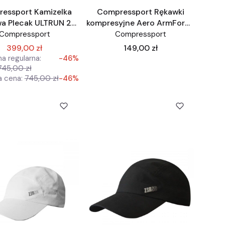
essport Kamizelka
Compressport Rękawki
a Plecak ULTRUN 2x
kompresyjne Aero ArmForce
Flask 500ml
białe
Compressport
Compressport
Cena
399,00 zł
149,00 zł
a regularna:
-46%
745,00 zł
a cena:
745,00 zł
-46%