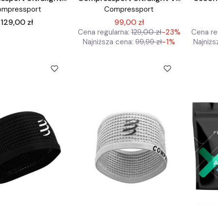
dlblaskowy
czarny
ompressport
Compressport
Cena
129,00 zł
99,00 zł
Cena regularna:
129,00 zł
-23%
Cena re
Najniższa cena:
99,99 zł
-1%
Najniżs