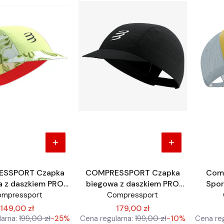
SSPORT Czapka
COMPRESSPORT Czapka
Comp
a z daszkiem PRO
biegowa z daszkiem PRO
Spor
ACING CAP
RACING CAP czarna
ompressport
Compressport
149,00 zł
179,00 zł
arna:
199,00 zł
-25%
Cena regularna:
199,00 zł
-10%
Cena reg