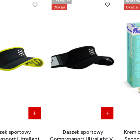
Bestseller
Bestsell
Okazja
Okazja
zek sportowy
Daszek sportowy
Krem o
sport Ultralight
Compressport Ultralight V2
Second