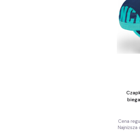
Czapk
biega
Incy
u
Cena regu
Najniższa 