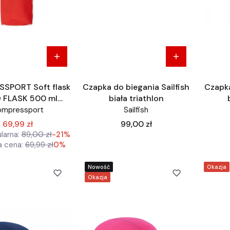
SPORT Soft flask
Czapka do biegania Sailfish
Czapka
 FLASK 500 ml
biała triathlon
czerwony
ompressport
Sailfish
Cena
69,99 zł
99,00 zł
larna:
89,00 zł
-21%
a cena:
69,99 zł
0%
Nowość
Okazja
Okazja