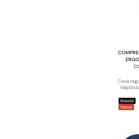
COMPRES
ERGO
C
Cena regu
Najniższ
Nowość
Okazja