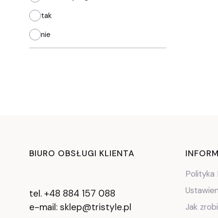
tak
nie
Lin
BIURO OBSŁUGI KLIENTA
INFORM
Polityka
Ustawien
tel. +48 884 157 088
e-mail: sklep@tristyle.pl
Jak zrob