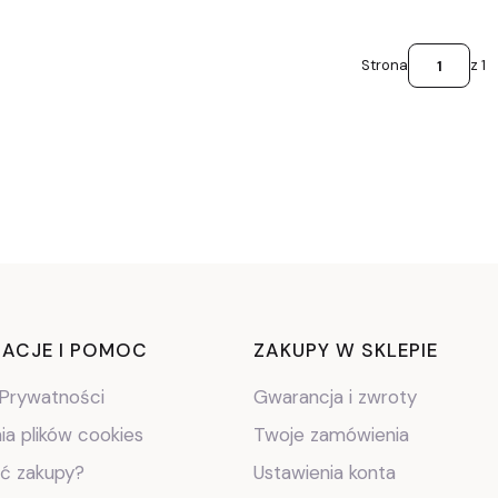
Strona
z 1
ki w stopce
ACJE I POMOC
ZAKUPY W SKLEPIE
 Prywatności
Gwarancja i zwroty
ia plików cookies
Twoje zamówienia
ić zakupy?
Ustawienia konta