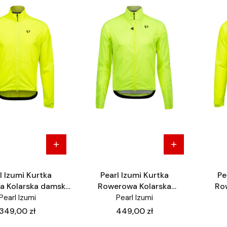
l Izumi Kurtka
Pearl Izumi Kurtka
Pe
 Kolarska damska
Rowerowa Kolarska
Ro
M
Wiatrówka
Pearl Izumi
Pearl Izumi
Cena
Cena
349,00 zł
449,00 zł