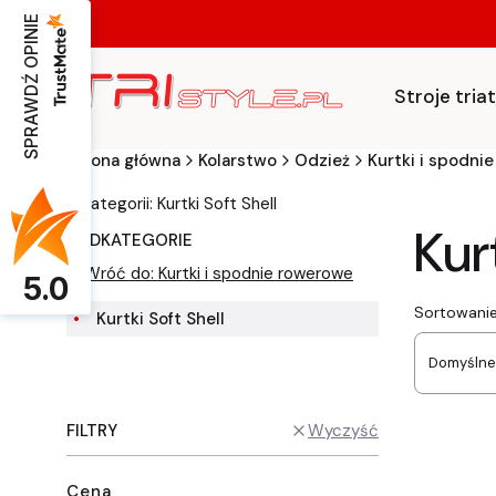
SPRAWDŹ OPINIE
Stroje tri
Strona główna
Kolarstwo
Odzież
Kurtki i spodni
w kategorii: Kurtki Soft Shell
Kur
PODKATEGORIE
Wróć do: Kurtki i spodnie rowerowe
5.0
List
Sortowanie
Kurtki Soft Shell
Domyślne
FILTRY
Wyczyść
Cena