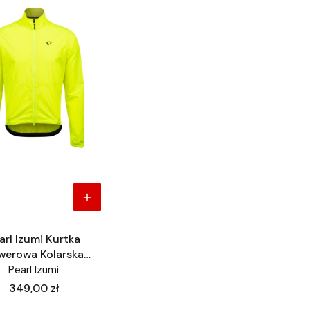
arl Izumi Kurtka
werowa Kolarska
Wiatrówka
Pearl Izumi
Cena
349,00 zł