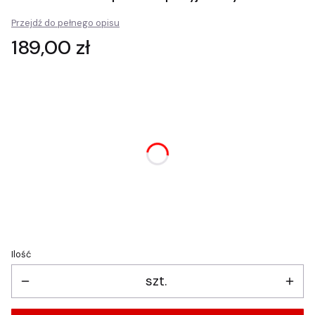
Przejdź do pełnego opisu
Cena
189,00 zł
Wybierz wariant produktu:
Poszczególne warianty mogą różnić się ceną
*
rozmiar
Wybierz
Ilość
szt.