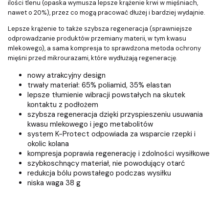
ilości tlenu (opaska wymusza lepsze krążenie krwi w mięśniach,
nawet o 20%), przez co mogą pracować dłużej i bardziej wydajnie.
Lepsze krążenie to także szybsza regeneracja (sprawniejsze
odprowadzanie produktów przemiany materii, w tym kwasu
mlekowego), a sama kompresja to sprawdzona metoda ochrony
mięśni przed mikrourazami, które wydłużają regenerację.
nowy atrakcyjny design
trwały materiał: 65% poliamid, 35% elastan
lepsze tłumienie wibracji powstałych na skutek
kontaktu z podłożem
szybsza regeneracja dzięki przyspieszeniu usuwania
kwasu mlekowego i jego metabolitów
system K-Protect odpowiada za wsparcie rzepki i
okolic kolana
kompresja poprawia regenerację i zdolności wysiłkowe
szybkoschnący materiał, nie powodujący otarć
redukcja bólu powstałego podczas wysiłku
niska waga 38 g