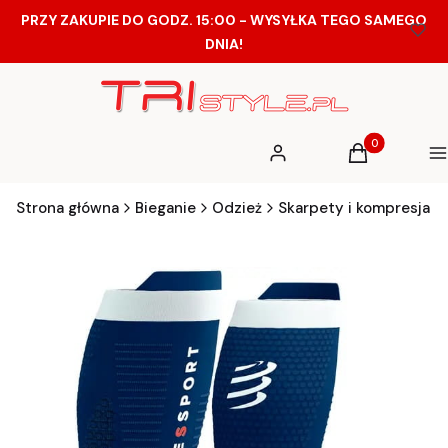
PRZY ZAKUPIE DO GODZ. 15:00 - WYSYŁKA TEGO SAMEGO
DNIA!
Produkty w ko
Zaloguj się
Koszyk
M
Strona główna
Bieganie
Odzież
Skarpety i kompresja