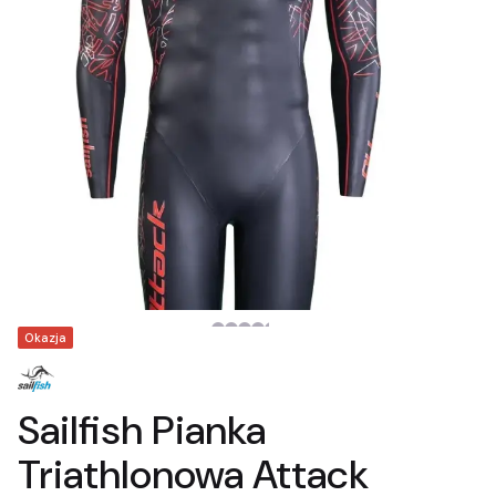
Tagi produktu
Okazja
Sailfish Pianka
Triathlonowa Attack