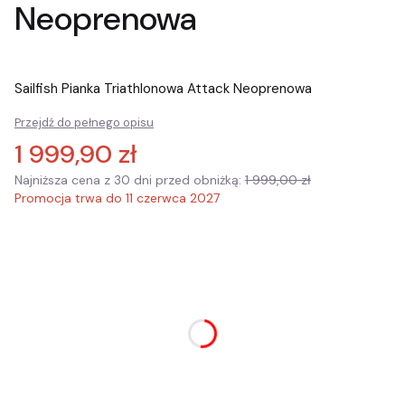
Neoprenowa
Sailfish Pianka Triathlonowa Attack Neoprenowa
Przejdź do pełnego opisu
1 999,90 zł
Najniższa cena z 30 dni przed obniżką:
1 999,00 zł
Promocja trwa do 11 czerwca 2027
Wybierz wariant produktu:
Poszczególne warianty mogą różnić się ceną
*
ROZMIAR
Wybierz