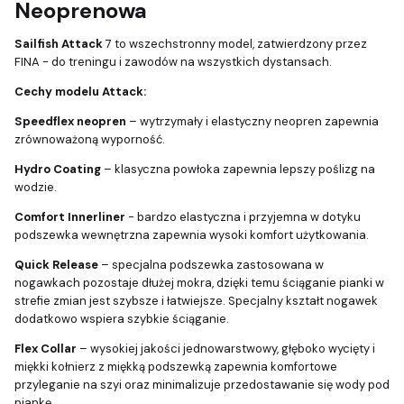
Neoprenowa
Sailfish Attack
7 to wszechstronny model, zatwierdzony przez
FINA - do treningu i zawodów na wszystkich dystansach.
Cechy modelu Attack:
Speedflex neopren
– wytrzymały i elastyczny neopren zapewnia
zrównoważoną wyporność.
Hydro Coating
– klasyczna powłoka zapewnia lepszy poślizg na
wodzie.
Comfort Innerliner
- bardzo elastyczna i przyjemna w dotyku
podszewka wewnętrzna zapewnia wysoki komfort użytkowania.
Quick Release
– specjalna podszewka zastosowana w
nogawkach pozostaje dłużej mokra, dzięki temu ściąganie pianki w
strefie zmian jest szybsze i łatwiejsze. Specjalny kształt nogawek
dodatkowo wspiera szybkie ściąganie.
Flex Collar
– wysokiej jakości jednowarstwowy, głęboko wycięty i
miękki kołnierz z miękką podszewką zapewnia komfortowe
przyleganie na szyi oraz minimalizuje przedostawanie się wody pod
piankę.