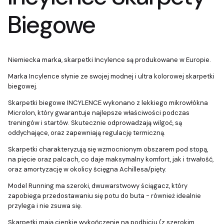
Biegowe
Niemiecka marka, skarpetki Incylence są produkowane w Europie.
Marka Incylence słynie ze swojej modnej i ultra kolorowej skarpetki
biegowej.
Skarpetki biegowe INCYLENCE wykonano z lekkiego mikrowłókna
Microlon, który gwarantuje najlepsze właściwości podczas
treningów i startów. Skutecznie odprowadzają wilgoć, są
oddychające, oraz zapewniają regulację termiczną.
Skarpetki charakteryzują się wzmocnionym obszarem pod stopą,
na pięcie oraz palcach, co daje maksymalny komfort, jak i trwałość,
oraz amortyzację w okolicy ścięgna Achillesa/pięty.
Model Running ma szeroki, dwuwarstwowy ściągacz, który
zapobiega przedostawaniu się potu do buta - również idealnie
przylega i nie zsuwa się.
Skarpetki mają cienkie wykończenie na podbiciu (z szerokim