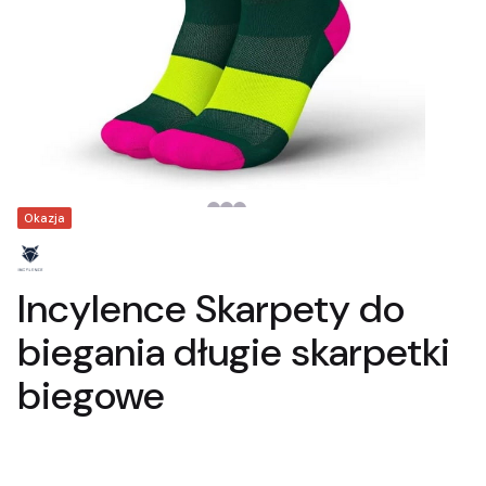
Tagi produktu
Okazja
Incylence Skarpety do
biegania długie skarpetki
biegowe