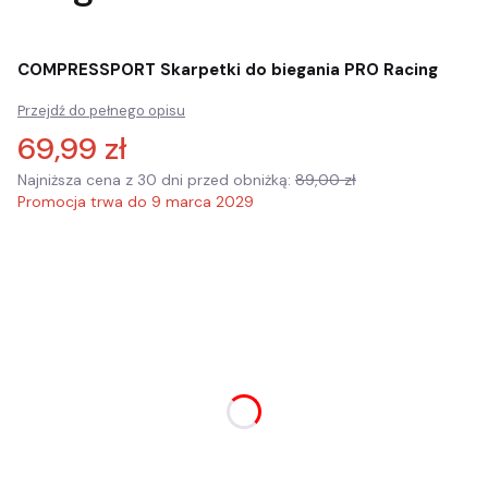
COMPRESSPORT Skarpetki do biegania PRO Racing
Przejdź do pełnego opisu
69,99 zł
Najniższa cena z 30 dni przed obniżką:
89,00 zł
Promocja trwa do 9 marca 2029
Wybierz wariant produktu:
Poszczególne warianty mogą różnić się ceną
*
rozmiar
Wybierz
*
kolor