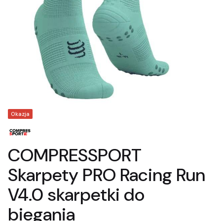
Tagi produktu
Okazja
COMPRESSPORT
Skarpety PRO Racing Run
V4.0 skarpetki do
biegania