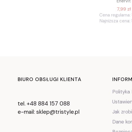
Enervit
7,99 zł
Cena regularna:
Najniższa cena:
Lin
BIURO OBSŁUGI KLIENTA
INFORM
Polityka
Ustawien
tel. +48 884 157 088
e-mail: sklep@tristyle.pl
Jak zrob
Dane ko
Bezpiec