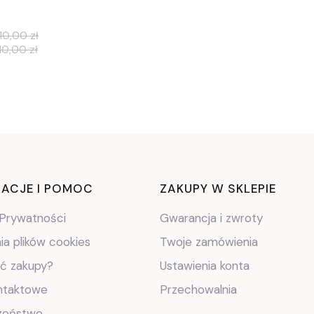
10,00 zł
10,00 zł
ki w stopce
ACJE I POMOC
ZAKUPY W SKLEPIE
 Prywatności
Gwarancja i zwroty
ia plików cookies
Twoje zamówienia
ić zakupy?
Ustawienia konta
ntaktowe
Przechowalnia
zeństwo