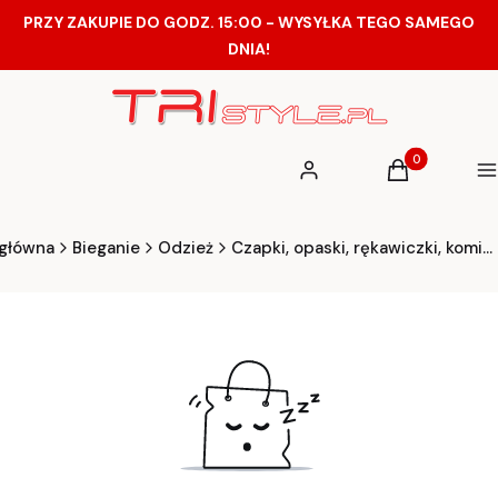
PRZY ZAKUPIE DO GODZ. 15:00 - WYSYŁKA TEGO SAMEGO
DNIA!
Produkty w ko
Zaloguj się
Koszyk
M
 główna
Bieganie
Odzież
Czapki, opaski, rękawiczki, kominy, kominiarki