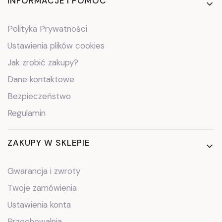
Linki w stopce
INFORMACJE I POMOC
Polityka Prywatności
Ustawienia plików cookies
Jak zrobić zakupy?
Dane kontaktowe
Bezpieczeństwo
Regulamin
ZAKUPY W SKLEPIE
Gwarancja i zwroty
Twoje zamówienia
Ustawienia konta
Przechowalnia