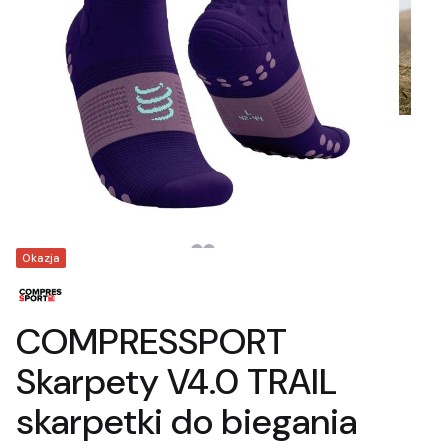
Tagi produktu
Okazja
COMPRESSPORT
Skarpety V4.0 TRAIL
skarpetki do biegania