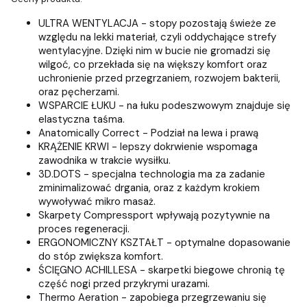
ULTRA WENTYLACJA - stopy pozostają świeże ze
względu na lekki materiał, czyli oddychające strefy
wentylacyjne. Dzięki nim w bucie nie gromadzi się
wilgoć, co przekłada się na większy komfort oraz
uchronienie przed przegrzaniem, rozwojem bakterii,
oraz pęcherzami.
WSPARCIE ŁUKU - na łuku podeszwowym znajduje się
elastyczna taśma.
Anatomically Correct - Podział na lewa i prawą
KRĄŻENIE KRWI - lepszy dokrwienie wspomaga
zawodnika w trakcie wysiłku.
3D.DOTS - specjalna technologia ma za zadanie
zminimalizować drgania, oraz z każdym krokiem
wywoływać mikro masaż.
Skarpety Compressport wpływają pozytywnie na
proces regeneracji.
ERGONOMICZNY KSZTAŁT - optymalne dopasowanie
do stóp zwiększa komfort.
ŚCIĘGNO ACHILLESA - skarpetki biegowe chronią tę
część nogi przed przykrymi urazami.
Thermo Aeration - zapobiega przegrzewaniu się