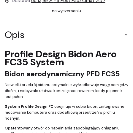
Dostawa
od 13,99 zł
- InPost Paczkomat 24/7
na wyczerpaniu
Opis
Profile Design Bidon Aero
FC35 System
Bidon aerodynamiczny PFD FC35
Niewielki przekrój bidonu optymalnie wyśrodkowuje wagę pomiędzy
dłońmi, i niebywale ułatwia kontrolę nad rowerem, kiedy pojemnik
jest pełen.
System Profile Design FC
obejmuje w sobie bidon, zintegrowane
mocowanie komputera oraz dodatkową przestrzeń w profilu
nośnym.
Opatentowany otwór do napełniania zapobiegający chlapaniu