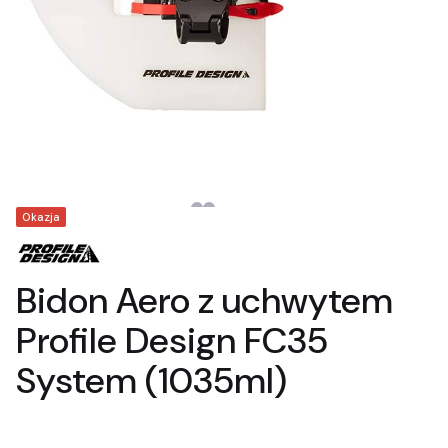
Tagi produktu
Okazja
Bidon Aero z uchwytem
Profile Design FC35
System (1035ml)