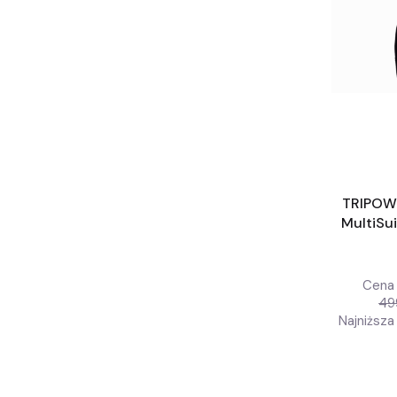
TRIPOWE
MultiSui
rękaw
Cena 
49
Najniższa