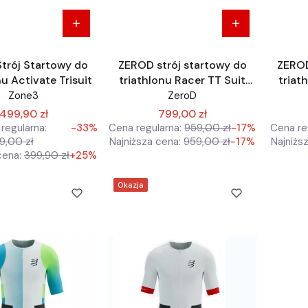
trój Startowy do
ZEROD strój startowy do
ZEROD
nu Activate Trisuit
triathlonu Racer TT Suit
triat
Triathlon
Zone3
ZeroD
499,90 zł
799,00 zł
regularna:
-33%
Cena regularna:
959,00 zł
-17%
Cena re
9,00 zł
Najniższa cena:
959,00 zł
-17%
Najniżs
cena:
399,90 zł
+25%
Okazja