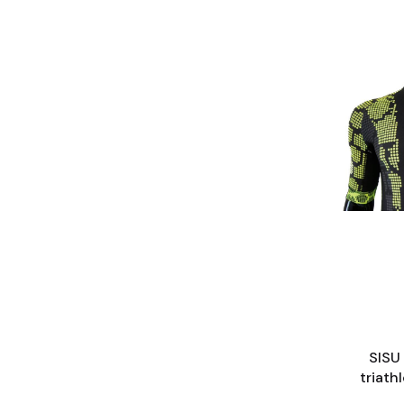
SISU 
triath