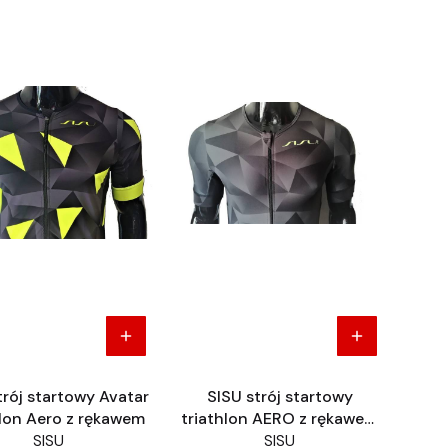
trój startowy Avatar
SISU strój startowy
hlon Aero z rękawem
triathlon AERO z rękawem
fluo
SISU
SISU