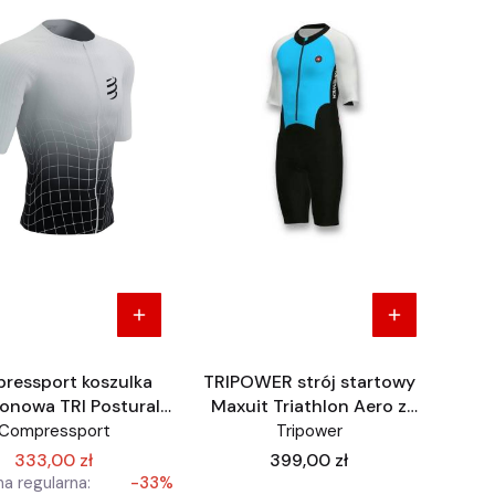
ressport koszulka
TRIPOWER strój startowy
lonowa TRI Postural
Maxuit Triathlon Aero z
SS Top
rękawem
Compressport
Tripower
Cena
333,00 zł
399,00 zł
a regularna:
-33%