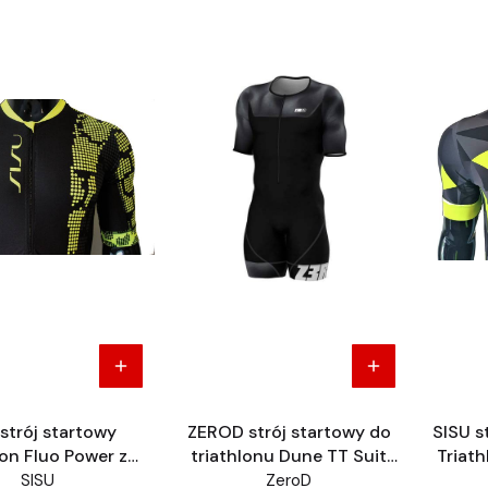
strój startowy
ZEROD strój startowy do
SISU s
lon Fluo Power z
triathlonu Dune TT Suit
Triat
rękawem
Triathlon
SISU
ZeroD