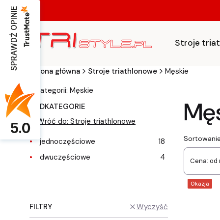
SPRAWDŹ OPINIE
Stroje tri
Strona główna
Stroje triathlonowe
Męskie
w kategorii: Męskie
Męs
PODKATEGORIE
Wróć do: Stroje triathlonowe
5.0
List
Sortowanie
jednoczęściowe
18
dwuczęściowe
4
Cena: od 
Okazja
FILTRY
Wyczyść