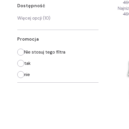
49
Dostępność
Najni
49
Dostępność
Więcej opcji (10)
Promocja
Nie stosuj tego filtra
tak
nie