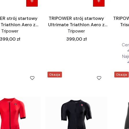
R strój startowy
TRIPOWER strój startowy
TRIPOW
Triathlon Aero z
Ultrimate Triathlon Aero z
Tris
rękawem
rękawem
Triat
Tripower
Tripower
Cena
Cena
399,00 zł
399,00 zł
Cen
Naj
Okazja
Okazja