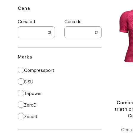
Cena
Cena od
Cena do
zł
zł
Marka
Marka
Compressport
SISU
Tripower
Compre
ZeroD
triathlo
C
Zone3
Cena 