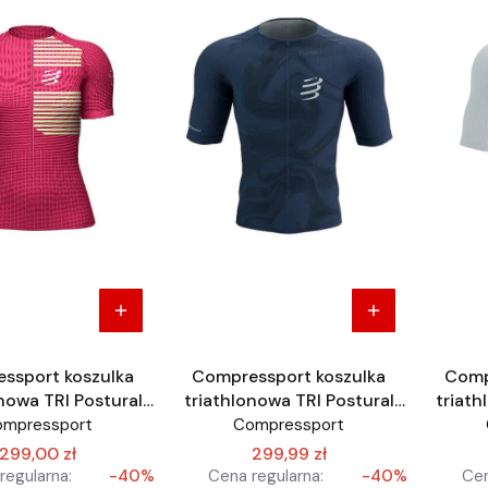
ssport koszulka
Compressport koszulka
Comp
nowa TRI Postural
triathlonowa TRI Postural
triath
SS Top
SS Top
ompressport
Compressport
299,00 zł
299,99 zł
regularna:
-40%
Cena regularna:
-40%
Cen