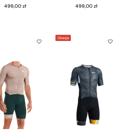
Cena
Cena
499,00 zł
499,00 zł
Okazja