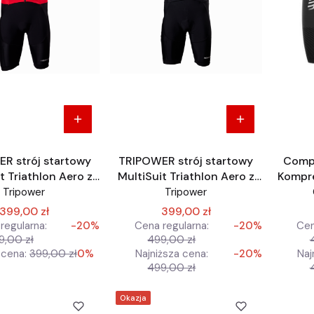
R strój startowy
TRIPOWER strój startowy
Comp
t Triathlon Aero z
MultiSuit Triathlon Aero z
Kompre
em Regular Fit
rękawem Regular Fit
Tripower
Tripower
399,00 zł
399,00 zł
regularna:
-20%
Cena regularna:
-20%
Cen
9,00 zł
499,00 zł
 cena:
399,00 zł
0%
Najniższa cena:
-20%
Naj
499,00 zł
Okazja