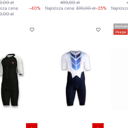
9,00 zł
499,00 zł
ższa cena:
-40%
Najniższa cena:
399,00 zł
-25%
Najniższ
9,00 zł
Bestsell
Okazja