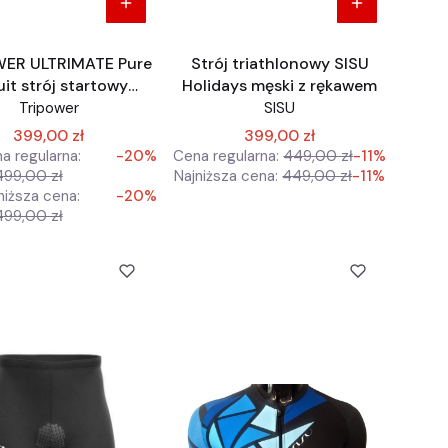
ER ULTRIMATE Pure
Strój triathlonowy SISU
uit strój startowy
Holidays męski z rękawem
hlon Aero z rękawem
Tripower
SISU
399,00 zł
399,00 zł
a regularna:
-20%
Cena regularna:
449,00 zł
-11%
499,00 zł
Najniższa cena:
449,00 zł
-11%
niższa cena:
-20%
499,00 zł