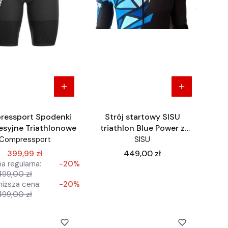
ressport Spodenki
Strój startowy SISU
syjne Triathlonowe
triathlon Blue Power z
rękawem
Compressport
SISU
Cena
399,99 zł
449,00 zł
a regularna:
-20%
499,00 zł
niższa cena:
-20%
499,00 zł