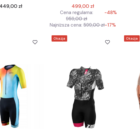
Cena
449,00 zł
499,00 zł
Cena regularna:
-48%
959,00 zł
Najniższa cena:
599,00 zł
-17%
Okazja
Okazja