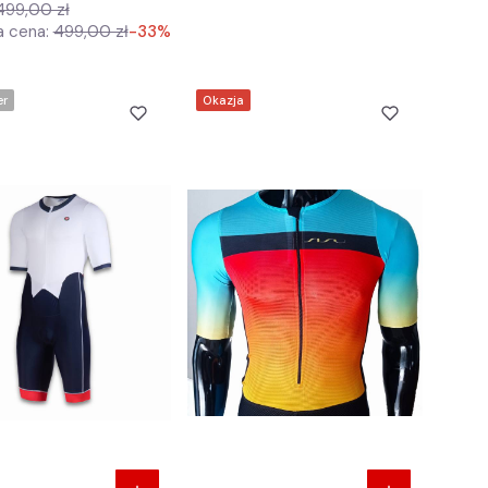
499,00 zł
a cena:
499,00 zł
-33%
er
Okazja