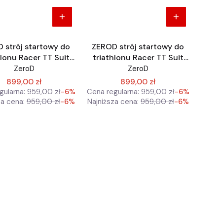
 strój startowy do
ZEROD strój startowy do
hlonu Racer TT Suit
triathlonu Racer TT Suit
Triathlon
Triathlon
ZeroD
ZeroD
899,00 zł
899,00 zł
gularna:
959,00 zł
-6%
Cena regularna:
959,00 zł
-6%
za cena:
959,00 zł
-6%
Najniższa cena:
959,00 zł
-6%