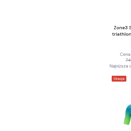
Zone3 S
triathlo
Cena 
74
Najniższa 
Okazja